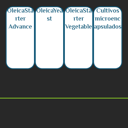
OleicaSta
OleicaYea
OleicaSta
Cultivos
rter
st
rter
microenc
Advance
Vegetable
apsulados