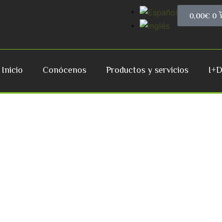
0,00
€
0
Inicio
Conócenos
Productos y servicios
I+D