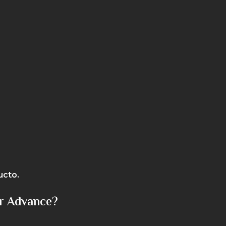
ucto.
er Advance?